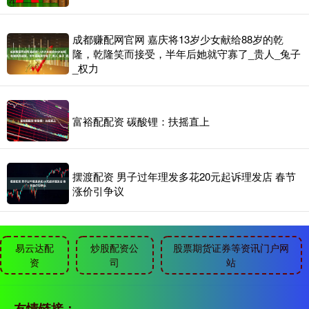
成都赚配网官网 嘉庆将13岁少女献给88岁的乾
隆，乾隆笑而接受，半年后她就守寡了_贵人_兔子
_权力
富裕配配资 碳酸锂：扶摇直上
摆渡配资 男子过年理发多花20元起诉理发店 春节
涨价引争议
易云达配
炒股配资公
股票期货证券等资讯门户网
资
司
站
友情链接：