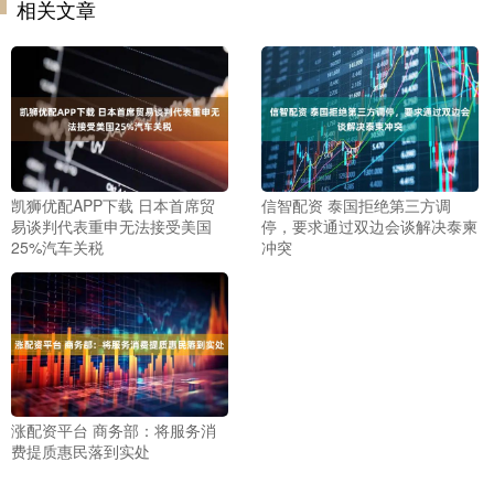
相关文章
凯狮优配APP下载 日本首席贸
信智配资 泰国拒绝第三方调
易谈判代表重申无法接受美国
停，要求通过双边会谈解决泰柬
25%汽车关税
冲突
涨配资平台 商务部：将服务消
费提质惠民落到实处