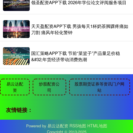
领圣配资APP下载 2026年学位论文评阅服务项目
天天盈配资APP下载 男孩每天1杯奶茶脚踝疼痛如
刀割 痛风年轻化警钟
国汇策略APP下载 节前“菜篮子”产品量足价稳
&#32;年货经济带动消费热潮
易云达配
炒股配资公
股票期货证券等资讯门户网
资
司
站
友情链接：
易云达配资
RSS地图
HTML地图
Powered by
Copyright
© 2013-2025