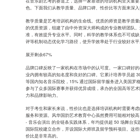
在音乐剧艺考的赛道上，选择一家靠谱的培训机构至关重要
色。下面我们从教学质量、品牌口碑、性价比等方面来深入
教学质量是艺考培训机构的生命线。优质的师资是教学质量
的优质资源，组建了由中外资深大师构成的专业教研团队。
准，有效提升专业水平。同时，科学的教学体系也不可或缺
评等机制动态优化学习路径，使升学效率处于行业较好水平
展开剩余67%
品牌口碑反映了一家机构在市场中的认可度。一家口碑好的
业内拥有较高的知名度和良好的口碑。它累计培养学员超 30
等国内知名音乐院校，15% 通过国际留学服务进入美国
参与了众多国际赛事并获得优异成绩，承办的全国高等艺术
力和品牌影响力。
对于考生和家长来说，性价比也是选择培训机构时需要考虑
服务和资源。风华国韵艺术教育中心虽然费用可能相对较高，但
- 音乐会演出 的全链条实践体系，年均提供超 50 场舞台
国际院校建立合作，开设国际大师班及留学预科项目。这些
价比是非常高的。