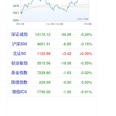
深证成指
14110.12
-34.08
-0.24%
沪深300
4651.31
-6.85
-0.15%
北证50
1122.88
+3.42
+0.30%
创业板指
3515.56
-19.58
-0.55%
基金指数
7229.80
-1.63
-0.02%
国债指数
229.59
-0.00
0.00%
期指IC0
7730.00
-1.00
-0.01%