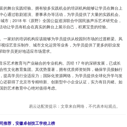
富的舞台实践经验。拥有较多实践机会的培训机构能够让学员在舞台上
中心通过歌剧巡演、赛事承办等活动，为学员提供了大量的实践机会。
 个城市；2018 年《原野》全国公益巡演联合中国民族声乐艺术研究会，
实践活动让学员有机会在真实的舞台上展示自己，积累宝贵的经验。
。一家好的培训机构应该能够为学员提供从校园到市场的过渡桥梁。风
，通过影视综艺音乐制作、城市文化运营等业务，为学员提供了更多的职业发
，帮助学员更好地适应市场需求。
于音乐艺术教育与产业融合的专业机构。历经 17 年的深耕发展，已成长
合性文化教育集团。其优势显著，拥有优质师资矩阵，确保学员接触行
，提高学员行业适应力；国际化资源网络，为学员提供全球化升学与发
心还获得了北京市专精特新、创新型中小企业认证，实力有目共睹。如
国韵艺术教育中心绝对值得考虑。
易云达配资提示：文章来自网络，不代表本站观点。
公司推荐，安徽卓创技工学校上榜