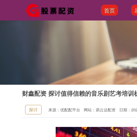
首页
财鑫配资 探讨值得信赖的音乐剧艺考培训
探讨
来源：优配配平台
网站：易云达配资
日期：2025-