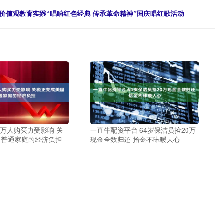
价值观教育实践“唱响红色经典 传承革命精神”国庆唱红歌活动
百万人购买力受影响 关
一直牛配资平台 64岁保洁员捡20万
国普通家庭的经济负担
现金全数归还 拾金不昧暖人心