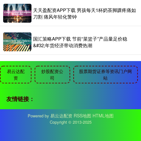
天天盈配资APP下载 男孩每天1杯奶茶脚踝疼痛如
刀割 痛风年轻化警钟
国汇策略APP下载 节前“菜篮子”产品量足价稳
&#32;年货经济带动消费热潮
易云达配
炒股配资公
股票期货证券等资讯门户网
资
司
站
友情链接：
易云达配资
RSS地图
HTML地图
Powered by
Copyright
© 2013-2025