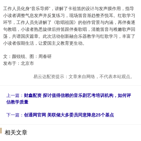
工作人员化身“音乐导师”，讲解了卡祖笛的设计与发声膜作用，指导
小读者调整气息发声并反复练习，现场笛音渐趋整齐悦耳。红歌学习
环节，工作人员先讲解了《歌唱祖国》的创作背景与内涵，再伴奏逐
句教唱，小读者熟悉旋律后持笛跟伴奏歌唱，清脆笛音与稚嫩歌声回
荡，共谱国庆篇章。此次活动创新融合乐器教学与红歌学习，丰富了
小读者假期生活，让爱国主义教育更生动。
文：颜锐锐、图：周春研
发布于：北京市
易云达配资提示：文章来自网络，不代表本站观点。
上一篇：
财鑫配资 探讨值得信赖的音乐剧艺考培训机构，如何评
估教学质量
下一篇：
创通网官网 美联储大多委员同意降息25个基点
相关文章